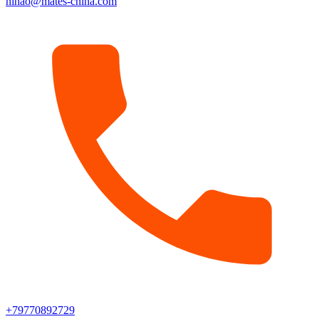
nihao@mates-china.com
+79770892729