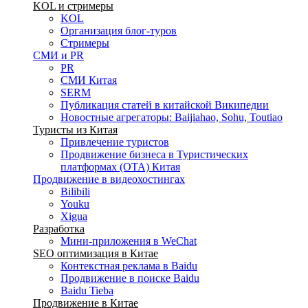
KOL и стримеры
KOL
Организация блог-туров
Стримеры
СМИ и PR
PR
СМИ Китая
SERM
Публикация статей в китайской Википедии
Новостные агрегаторы: Baijiahao, Sohu, Toutiao
Туристы из Китая
Привлечение туристов
Продвижение бизнеса в Туристических
платформах (OTA) Китая
Продвижение в видеохостингах
Bilibili
Youku
Xigua
Разработка
Мини-приложения в WeChat
SEO оптимизация в Китае
Контекстная реклама в Baidu
Продвижение в поиске Baidu
Baidu Tieba
Продвижение в Китае