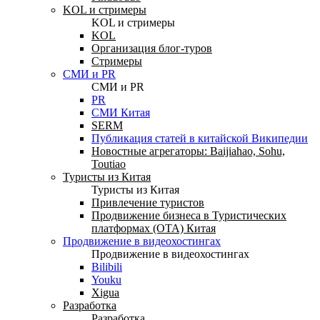
KOL и стримеры
KOL и стримеры
KOL
Организация блог-туров
Стримеры
СМИ и PR
СМИ и PR
PR
СМИ Китая
SERM
Публикация статей в китайской Википедии
Новостные агрегаторы: Baijiahao, Sohu,
Toutiao
Туристы из Китая
Туристы из Китая
Привлечение туристов
Продвижение бизнеса в Туристических
платформах (OTA) Китая
Продвижение в видеохостингах
Продвижение в видеохостингах
Bilibili
Youku
Xigua
Разработка
Разработка